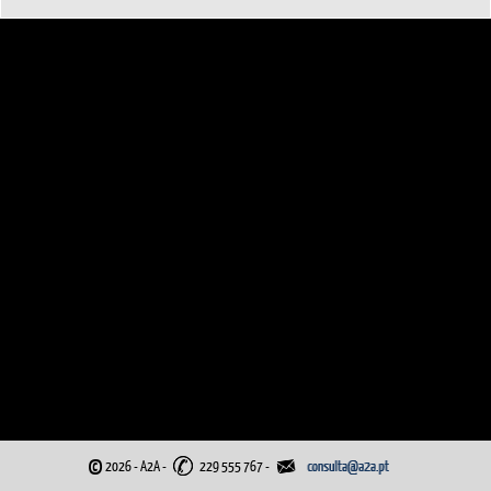
©
2026 - A2A
-
229 555 767 -