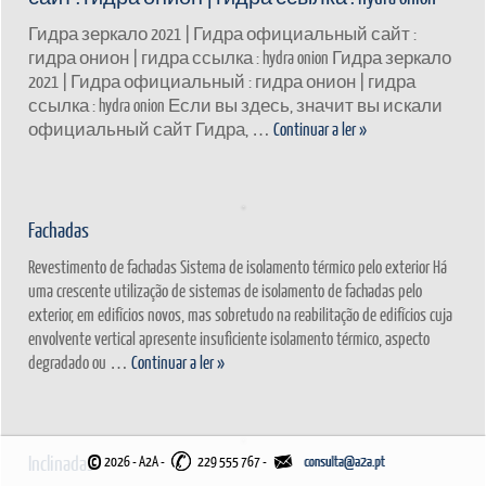
Гидра зеркало 2021 | Гидра официальный сайт :
гидра онион | гидра ссылка : hydra onion Гидра зеркало
2021 | Гидра официальный : гидра онион | гидра
ссылка : hydra onion Если вы здесь, значит вы искали
официальный сайт Гидра, …
Continuar a ler
»
Fachadas
Revestimento de fachadas Sistema de isolamento térmico pelo exterior Há
uma crescente utilização de sistemas de isolamento de fachadas pelo
exterior, em edifícios novos, mas sobretudo na reabilitação de edifícios cuja
envolvente vertical apresente insuficiente isolamento térmico, aspecto
degradado ou …
Continuar a ler
»
©
Inclinadas
2026 - A2A
-
229 555 767 -