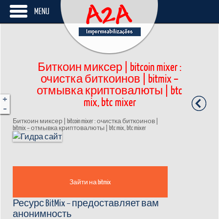
MENU
Биткоин миксер | bitcoin mixer :
очистка биткоинов | bitmix –
отмывка криптовалюты | btc
+
mix, btc mixer
-
Биткоин миксер | bitcoin mixer : очистка биткоинов |
bitmix – отмывка криптовалюты | btc mix, btc mixer
Зайти на bitmix
Ресурс BitMix – предоставляет вам
анонимность