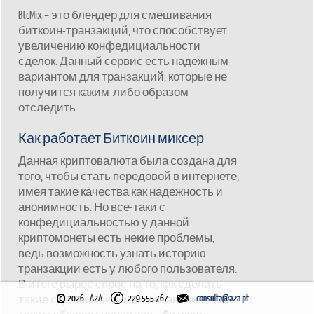
BtcMix – это блендер для смешивания
биткоин-транзакций, что способствует
увеличению конфедициальности
сделок. Данный сервис есть надежным
вариантом для транзакций, которые не
получится каким-либо образом
отследить.
Как работает Биткоин миксер
Данная криптовалюта была создана для
того, чтобы стать передовой в интернете,
имея такие качества как надежность и
анонимность. Но все-таки с
конфедициальностью у данной
криптомонеты есть некие проблемы,
ведь возможность узнать историю
транзакции есть у любого пользователя.
В итоге вырос спрос на то, как сделать
©
такие сделки максимально анонимными,
2026 - A2A
-
229 555 767 -