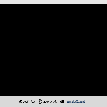
©
2026 - A2A
-
229 555 767 -