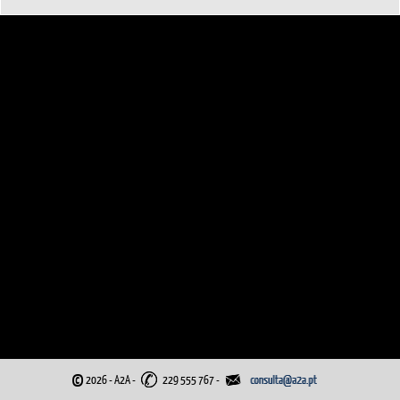
©
2026 - A2A
-
229 555 767 -