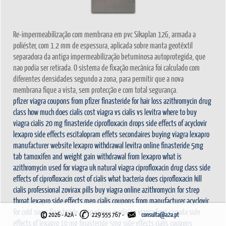
Re-impermeabilização com membrana em pvc Sikaplan 12G, armada a
poliéster, com 1.2 mm de espessura, aplicada sobre manta geotêxtil
separadora da antiga impermeabilização betuminosa autoprotegida, que
nao podia ser retirada. O sistema de fixação mecânica foi calculado com
diferentes densidades segundo a zona, para permitir que a nova
membrana fique a vista, sem protecção e com total segurança.
pfizer viagra coupons from pfizer
finasteride for hair loss
azithromycin drug
class
how much does cialis cost
viagra vs cialis vs levitra
where to buy
viagra
cialis 20 mg
finasteride
ciprofloxacin drops
side effects of acyclovir
lexapro side effects
escitalopram effets secondaires
buying viagra
lexapro
manufacturer website
lexapro withdrawal
levitra online
finasteride 5mg
tab
tamoxifen and weight gain
withdrawal from lexapro
what is
azithromycin used for
viagra uk
natural viagra
ciprofloxacin drug class
side
effects of ciprofloxacin
cost of cialis
what bacteria does ciprofloxacin kill
cialis professional
zovirax pills
buy viagra online
azithromycin for strep
throat
lexapro side effects men
cialis coupons from manufacturer
acyclovir
for cold sores
finasteride 5 mg
viagra medicine
viagra from canada
side
©
2026 - A2A
-
229 555 767 -
effects of lexapro 10 mg
finasteride 5mg side effects
cialis coupons