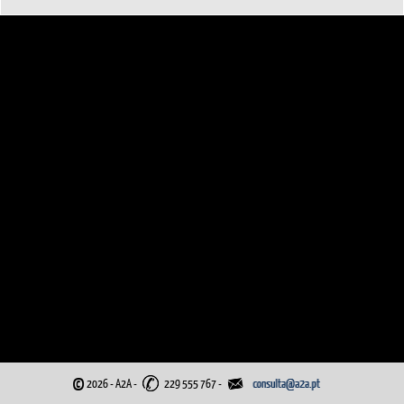
©
2026 - A2A
-
229 555 767 -