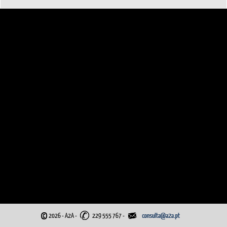
©
2026 - A2A
-
229 555 767 -