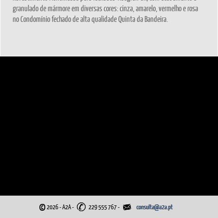
granulado de mármore em diversas cores: cinza, amarelo, vermelho e rosa
no Condomínio fechado de alta qualidade Quinta da Bandeira.
©
2026 - A2A
-
229 555 767 -